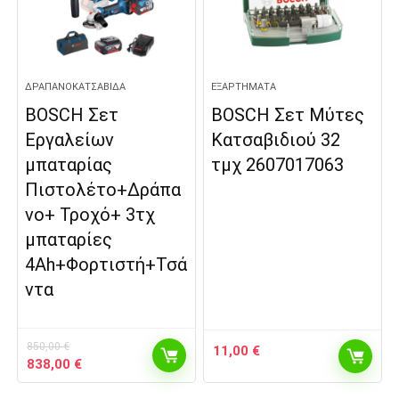
ΔΡΑΠΑΝΟΚΑΤΣΆΒΙΔΑ
ΕΞΑΡΤΉΜΑΤΑ
BOSCH Σετ
BOSCH Σετ Μύτες
Εργαλείων
Κατσαβιδιού 32
μπαταρίας
τμχ 2607017063
Πιστολέτο+Δράπα
νο+ Τροχό+ 3τχ
μπαταρίες
4Ah+Φορτιστή+Τσά
ντα
850,00
€
11,00
€
Original
Η
838,00
€
price
τρέχουσα