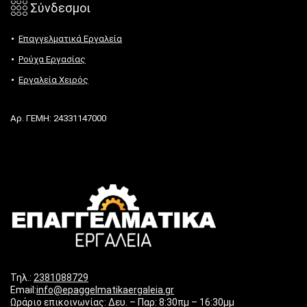
𓃑 Σύνδεσμοι
Επαγγελματικά Εργαλεία
Ρούχα Εργασίας
Εργαλεία Χειρός
Αρ. ΓΕΜΗ: 24331147000
Τηλ.:
2381088729
Email:
info@epaggelmatikaergaleia.gr
Ωράριο επικοινωνίας: Δευ. – Παρ: 8:30πμ – 16:30μμ