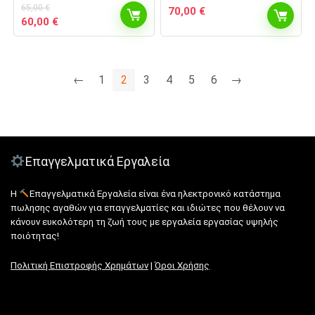
65,00
€
70,00
€
Original
Η
60,00
€
price
τρέχουσα
was:
τιμή
65,00 €.
είναι:
60,00 €.
←
1
2
3
4
5
6
→
Επαγγελματικά Εργαλεία
Η
Επαγγελματικά Εργαλεία είναι ένα ηλεκτρονικό κατάστημα
πωλησης αγαθών για επαγγελματίες και ιδιώτες που θέλουν να
κάνουν ευκολότερη τη ζωή τους με εργαλεία εργασίας υψηλής
ποιότητας!
Πολιτική Επιστροφής Χρημάτων
|
Όροι Χρήσης