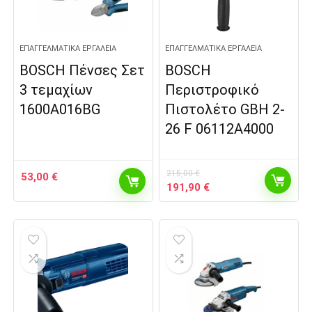
ΕΠΑΓΓΕΛΜΑΤΙΚΆ ΕΡΓΑΛΕΊΑ
ΕΠΑΓΓΕΛΜΑΤΙΚΆ ΕΡΓΑΛΕΊΑ
BOSCH Πένσες Σετ
BOSCH
3 τεμαχίων
Περιστροφικό
1600A016BG
Πιστολέτο GBH 2-
26 F 06112A4000
215,00
€
53,00
€
Original
Η
191,90
€
price
τρέχουσα
was:
τιμή
215,00 €.
είναι:
191,90 €.