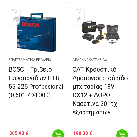
was:
τιμή
850,00 €.
είναι:
838,00 €.
ΕΠΑΓΓΕΛΜΑΤΙΚΆ ΕΡΓΑΛΕΊΑ
ΔΡΑΠΑΝΟΚΑΤΣΆΒΙΔΑ
BOSCH Τριβείο
CAT Κρουστικό
Γυψοσανίδων GTR
Δραπανοκατσάβιδο
55-225 Professional
μπαταρίας 18V
(0.601.7D4.000)
DX12 + ΔΩΡΟ
Κασετίνα 201τχ
εξαρτημάτων
305,90
€
190,00
€