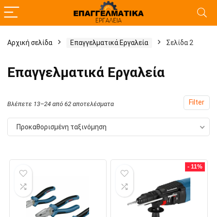
Αρχική σελίδα
Επαγγελματικά Εργαλεία
Σελίδα 2
χιστη
γιστη
Επαγγελματικά Εργαλεία
ή
ή
Filter
Βλέπετε 13–24 από 62 αποτελέσματα
Προκαθορισμένη ταξινόμηση
- 11%