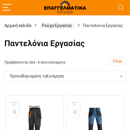
Αρχική σελίδα
Ρούχα Εργασίας
Παντελόνια Εργασίας
χιστη
γιστη
Παντελόνια Εργασίας
ή
ή
Filter
Προβάλλονται όλα - 6 αποτελέσματα
Προκαθορισμένη ταξινόμηση