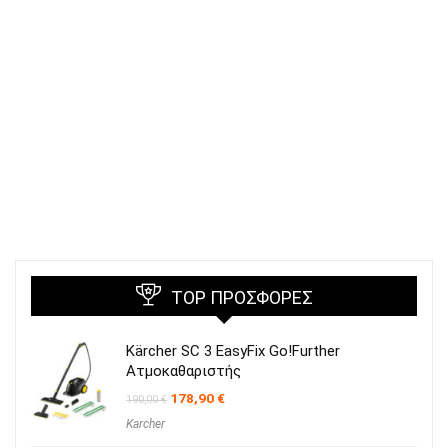
TOP ΠΡΟΣΦΟΡΈΣ
Kärcher SC 3 EasyFix Go!Further
Ατμοκαθαριστής
Original
Η
178,90
€
190,00
€
price
τρέχουσα
Karcher
was:
τιμή
190,00 €.
είναι: