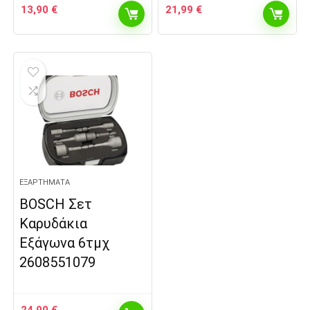
13,90
€
21,99
€
ΕΞΑΡΤΉΜΑΤΑ
BOSCH Σετ
Καρυδάκια
Εξάγωνα 6τμχ
2608551079
24,90
€