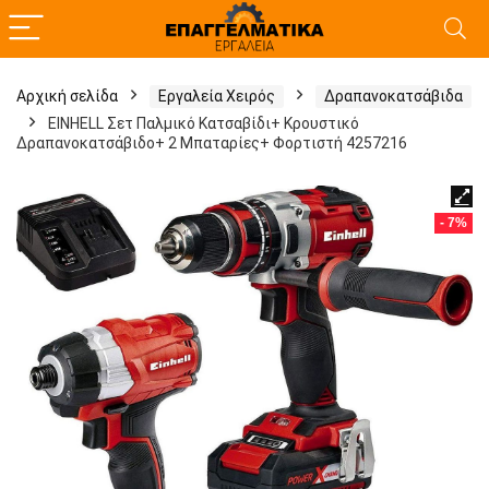
Αρχική σελίδα
Εργαλεία Χειρός
Δραπανοκατσάβιδα
EINHELL Σετ Παλμικό Κατσαβίδι+ Κρουστικό
Δραπανοκατσάβιδο+ 2 Μπαταρίες+ Φορτιστή 4257216
- 7%