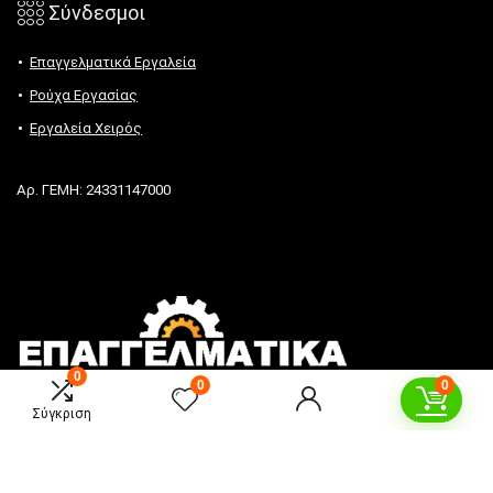
𓃑 Σύνδεσμοι
Επαγγελματικά Εργαλεία
Ρούχα Εργασίας
Εργαλεία Χειρός
Αρ. ΓΕΜΗ: 24331147000
0
0
0
Σύγκριση
Τηλ.:
2381088729
Email:
info@epaggelmatikaergaleia.gr
Ωράριο επικοινωνίας: Δευ. – Παρ: 8:30πμ – 16:30μμ