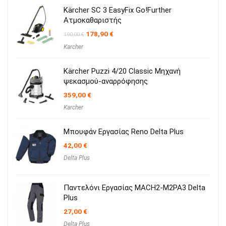
Kärcher SC 3 EasyFix Go!Further
Ατμοκαθαριστής
Original
Η
178,90
€
190,00
€
price
τρέχουσα
Karcher
was:
τιμή
190,00 €.
είναι:
178,90 €.
Kärcher Puzzi 4/20 Classic Μηχανή
ψεκασμού-αναρρόφησης
359,00
€
Karcher
Μπουφάν Εργασίας Reno Delta Plus
42,00
€
Delta Plus
Παντελόνι Εργασίας MACH2-M2PA3 Delta
Plus
27,00
€
Delta Plus