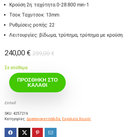
Κρούση 2η: ταχύτητα 0-28.800 min-1
Τσοκ Ταχυτσοκ: 13mm
Ρυθμίσεις ροπής: 22
Λειτουργίες: βίδωμα, τρύπημα, τρύπημα με κρούση
Original
Η
240,00
€
259,00
€
price
τρέχουσα
Σε απόθεμα
was:
τιμή
259,00 €.
είναι:
ΠΡΟΣΘΉΚΗ ΣΤΟ
ΚΑΛΆΘΙ
240,00 €.
Einhell
SKU:
4257216
Κατηγορίες:
Δραπανοκατσάβιδα
,
Εργαλεία Χειρός