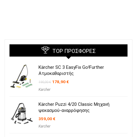
TOP ΠΡΟΣΦΟΡΈΣ
Kärcher SC 3 EasyFix Go!Further
Ατμοκαθαριστής
Original
Η
178,90
€
190,00
€
price
τρέχουσα
Karcher
was:
τιμή
190,00 €.
είναι:
178,90 €.
Kärcher Puzzi 4/20 Classic Μηχανή
ψεκασμού-αναρρόφησης
359,00
€
Karcher