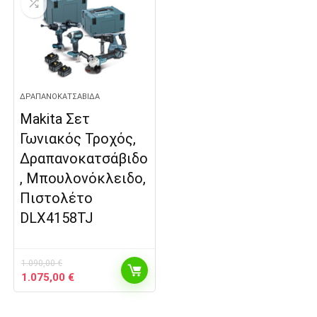
ΔΡΑΠΑΝΟΚΑΤΣΆΒΙΔΑ
Makita Σετ
Γωνιακός Τροχός,
Δραπανοκατσάβιδο
, Μπουλονόκλειδο,
Πιστολέτο
DLX4158TJ
1.090,00
€
Original
Η
1.075,00
€
price
τρέχουσα
was:
τιμή