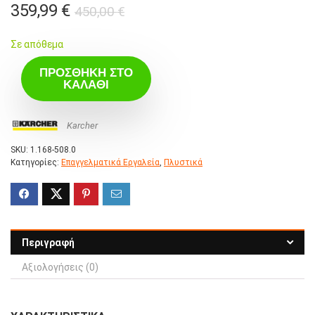
Original
Η
359,99
€
450,00
€
price
τρέχουσα
Σε απόθεμα
was:
τιμή
450,00 €.
είναι:
ΠΡΟΣΘΉΚΗ ΣΤΟ
ΚΑΛΆΘΙ
359,99 €.
Karcher
SKU:
1.168-508.0
Κατηγορίες:
Επαγγελματικά Εργαλεία
,
Πλυστικά
Περιγραφή
Αξιολογήσεις (0)