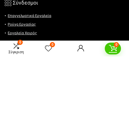
𓃑 Σύνδεσμοι
Επαγγελματικά Εργαλεία
Ρούχα Εργασίας
Εργαλεία Χειρός
0
0
0
Αρ. ΓΕΜΗ: 24331147000
Σύγκριση
Τηλ.:
2381088729
Email:
info@epaggelmatikaergaleia.gr
Ωράριο επικοινωνίας: Δευ. – Παρ: 8:30πμ – 16:30μμ