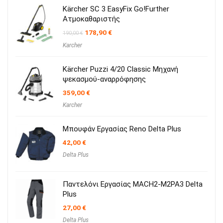
Kärcher SC 3 EasyFix Go!Further
Ατμοκαθαριστής
Original
Η
178,90
€
190,00
€
price
τρέχουσα
Karcher
was:
τιμή
190,00 €.
είναι:
178,90 €.
Kärcher Puzzi 4/20 Classic Μηχανή
ψεκασμού-αναρρόφησης
359,00
€
Karcher
Μπουφάν Εργασίας Reno Delta Plus
42,00
€
Delta Plus
Παντελόνι Εργασίας MACH2-M2PA3 Delta
Plus
27,00
€
Delta Plus